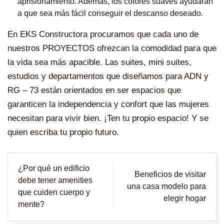
aprisionamiento. Además, los colores suaves ayudarán
a que sea más fácil conseguir el descanso deseado.
En
EKS Constructora
procuramos que cada uno de
nuestros
PROYECTOS
ofrezcan la comodidad para que
la vida sea más apacible. Las suites, mini suites,
estudios y departamentos que diseñamos para
ADN
y
RG – 73
están orientados en ser espacios que
garanticen la independencia y confort que las mujeres
necesitan para vivir bien. ¡Ten tu propio espacio! Y se
quien escriba tu propio futuro.
Navegación
¿Por qué un edificio
Beneficios de visitar
de
debe tener amenities
una casa modelo para
entradas
que cuiden cuerpo y
elegir hogar
mente?