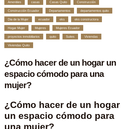
Amenities
casas
Casas Quito
Construcción
Construcción Ecuador
Departamentos
departamentos quito
Dia de la Mujer
ecuador
eks
eks constructora
Hogar Mujer
Mujeres
Mujeres Ecuador
proyectos inmobiliarios
quito
Suites
Viviendas
Viviendas Quito
¿Cómo hacer de un hogar un
espacio cómodo para una
mujer?
¿Cómo hacer de un hogar
un espacio cómodo para
una mujer?