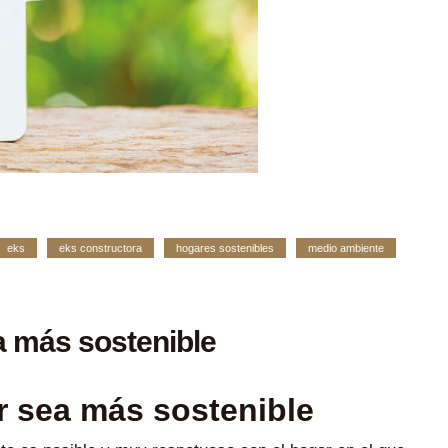
eks
eks constructora
hogares sostenibles
medio ambiente
a más sostenible
r sea más sostenible