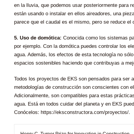
en la lluvia, que podemos usar posteriormente para re
están usando o instalar en ellos aireadores, una piez
parece que el caudal es el mismo, pero se reduce e
5. Uso de domótica:
Conocida como los sistemas par
por ejemplo. Con la domótica puedes controlar los el
agua. Además, los efectos de esta tecnología no só
espacios sostenibles haciendo que contribuyas a mej
Todos los proyectos de EKS son pensados para ser 
metodologías de construcción son conscientes con el
Adicionalmente, son compatibles para estas práctic
agua. Está en todos cuidar del planeta y en EKS pue
Conócelos:
https://eksconstructora.com/proyectos/
.
Navegación
Henry C. Turner Prize for Innovation in Construction