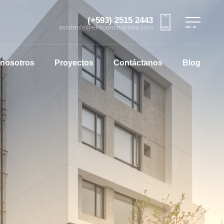
(+593) 2515 2443
asistente@eksconstructora.com
 nosotros
Proyectos
Contáctanos
Blog