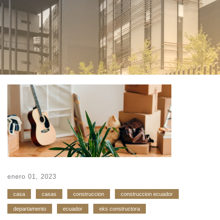
enero 01, 2023
casa
casas
construccion
construccion ecuador
departamento
ecuador
eks constructora