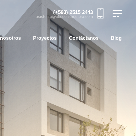
(+593) 2515 2443
asistente@eksconstructora.com
 nosotros
Proyectos
Contáctanos
Blog